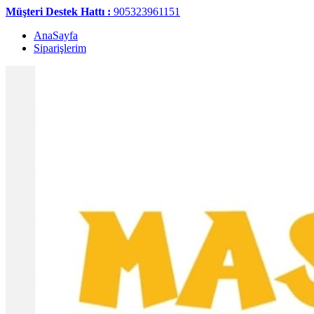
Müşteri Destek Hattı :
905323961151
AnaSayfa
Siparişlerim