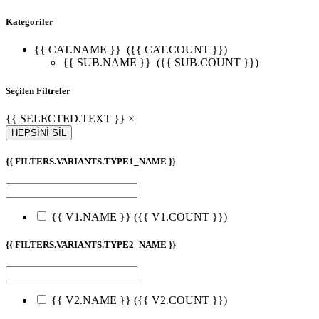
Kategoriler
{{ CAT.NAME }}
({{ CAT.COUNT }})
{{ SUB.NAME }}
({{ SUB.COUNT }})
Seçilen Filtreler
{{ SELECTED.TEXT }} ×
HEPSİNİ SİL
{{ FILTERS.VARIANTS.TYPE1_NAME }}
{{ V1.NAME }}
({{ V1.COUNT }})
{{ FILTERS.VARIANTS.TYPE2_NAME }}
{{ V2.NAME }}
({{ V2.COUNT }})