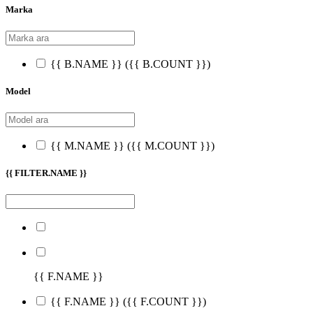
Marka
{{ B.NAME }}
({{ B.COUNT }})
Model
{{ M.NAME }}
({{ M.COUNT }})
{{ FILTER.NAME }}
{{ F.NAME }}
{{ F.NAME }}
({{ F.COUNT }})