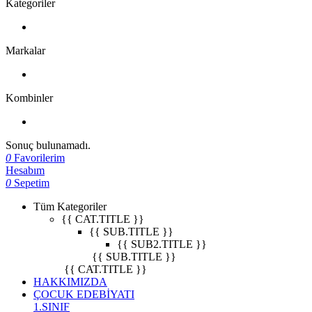
Kategoriler
Markalar
Kombinler
Sonuç bulunamadı.
0
Favorilerim
Hesabım
0
Sepetim
Tüm Kategoriler
{{ CAT.TITLE }}
{{ SUB.TITLE }}
{{ SUB2.TITLE }}
{{ SUB.TITLE }}
{{ CAT.TITLE }}
HAKKIMIZDA
ÇOCUK EDEBİYATI
1.SINIF