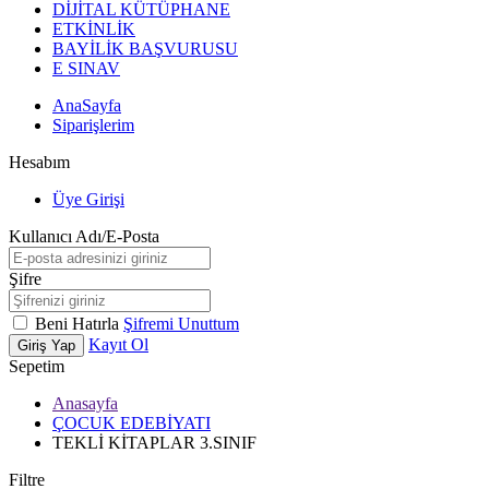
DİJİTAL KÜTÜPHANE
ETKİNLİK
BAYİLİK BAŞVURUSU
E SINAV
AnaSayfa
Siparişlerim
Hesabım
Üye Girişi
Kullanıcı Adı/E-Posta
Şifre
Beni Hatırla
Şifremi Unuttum
Kayıt Ol
Giriş Yap
Sepetim
Anasayfa
ÇOCUK EDEBİYATI
TEKLİ KİTAPLAR 3.SINIF
Filtre