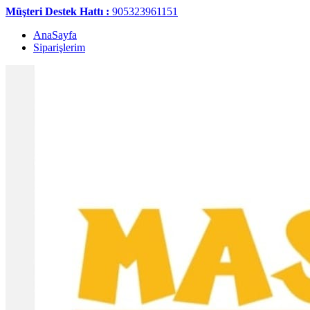
Müşteri Destek Hattı :
905323961151
AnaSayfa
Siparişlerim