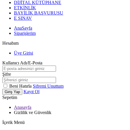
DİJİTAL KÜTÜPHANE
ETKİNLİK
BAYİLİK BAŞVURUSU
E SINAV
AnaSayfa
Siparişlerim
Hesabım
Üye Girişi
Kullanıcı Adı/E-Posta
Şifre
Beni Hatırla
Şifremi Unuttum
Kayıt Ol
Giriş Yap
Sepetim
Anasayfa
Gizlilik ve Güvenlik
İçerik Menü