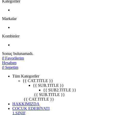
Kategoriler
Markalar
Kombinler
Sonuç bulunamadı.
0
Favorilerim
Hesabım
0
Sepetim
Tüm Kategoriler
{{ CAT.TITLE }}
{{ SUB.TITLE }}
{{ SUB2.TITLE }}
{{ SUB.TITLE }}
{{ CAT.TITLE }}
HAKKIMIZDA
ÇOCUK EDEBİYATI
1.SINIF