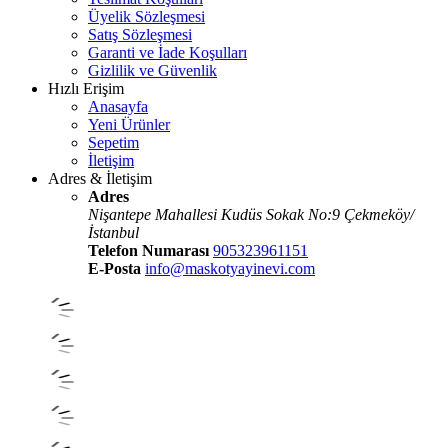
Üyelik Sözleşmesi
Satış Sözleşmesi
Garanti ve İade Koşulları
Gizlilik ve Güvenlik
Hızlı Erişim
Anasayfa
Yeni Ürünler
Sepetim
İletişim
Adres & İletişim
Adres
Nişantepe Mahallesi Kudüs Sokak No:9 Çekmeköy/
İstanbul
Telefon Numarası
905323961151
E-Posta
info@maskotyayinevi.com